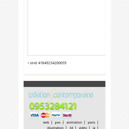
• siret 41849254200059
web
pao
animation
paris
illustration
3d
vidéo
ia